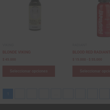
variantes.
$ 55
Las
opciones
se
pueden
elegir
en
VIKING
RADIANT
la
BLONDE VIKING
BLOOD RED RADIAN
página
$
45.000
$
15.000
-
$
55.000
de
producto
Seleccionar opciones
Seleccionar opc
1
2
3
4
…
10
11
12
→