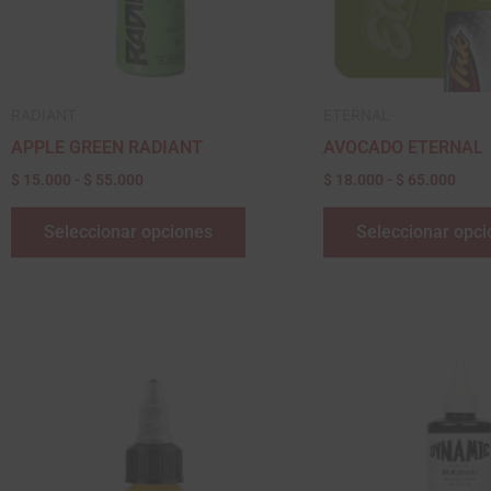
se
pueden
elegir
en
RADIANT
ETERNAL
la
APPLE GREEN RADIANT
AVOCADO ETERNAL
página
$
15.000
-
$
55.000
$
18.000
-
$
65.000
de
producto
Seleccionar opciones
Seleccionar opc
Rango
Ran
Este
de
de
producto
precios:
pre
desde
des
tiene
$ 15.000
$ 1
múltiples
hasta
has
variantes.
$ 55.000
$ 1