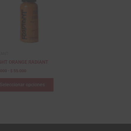
variantes.
$ 55.000
Las
opciones
se
pueden
elegir
en
IANT
la
GHT ORANGE RADIANT
página
.000
-
$
55.000
de
producto
Seleccionar opciones