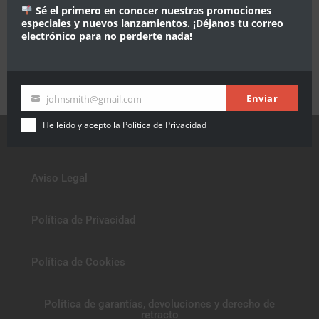
Sé el primero en conocer nuestras promociones
especiales y nuevos lanzamientos. ¡Déjanos tu correo
electrónico para no perderte nada!
Enviar
johnsmith@gmail.com
Tú
email
He leído y acepto la
Política de Privacidad
Aviso Legal
Política de Privacidad
Política de Cookies
Política de garantías, devoluciones y derecho de
retracto