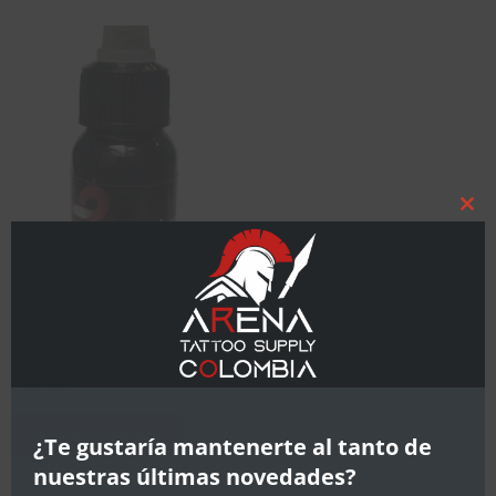
Clo
this
mod
PERPETUAL
Perpetual tribal black 1oz
$
35.000
Añadir al carrito
¿Te gustaría mantenerte al tanto de
nuestras últimas novedades?