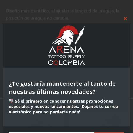
Diseño más científico, al ajustar la longitud de la aguja, la
posición de la aguja no cambia.
Clo
this
mod
$
750.000
ARENA
Añadir al
carrito
SMP
MÁQUINA
PEN
cantidad
¿Te gustaría mantenerte al tanto de
nuestras últimas novedades?
Sé el primero en conocer nuestras promociones
Productos relacionados
especiales y nuevos lanzamientos. ¡Déjanos tu correo
electrónico para no perderte nada!