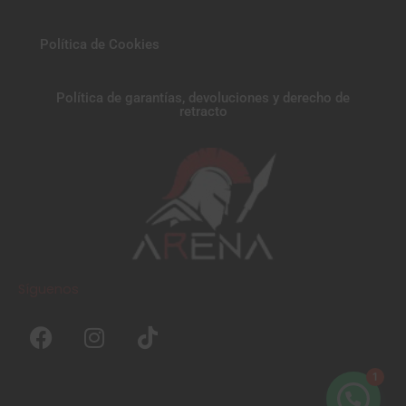
Política de Cookies
Política de garantías, devoluciones y derecho de
retracto
Síguenos
F
I
T
a
n
i
c
s
k
1
e
t
t