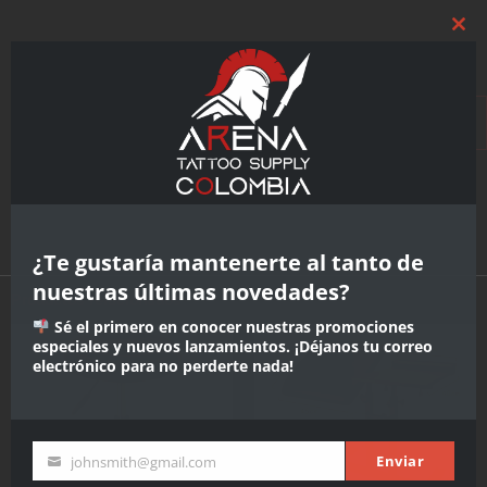
Clo
$
780.000
this
mod
CAMILLA
Añadir al
carrito
TATUAJE
CON
APOYABRAZOS
cantidad
¿Te gustaría mantenerte al tanto de
nuestras últimas novedades?
Productos relacionados
Sé el primero en conocer nuestras promociones
especiales y nuevos lanzamientos. ¡Déjanos tu correo
electrónico para no perderte nada!
Enviar
johnsmith@gmail.com
Tú