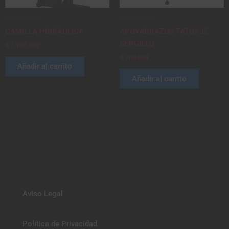
MOBILIARIO
MOBILIARIO
CAMILLA HIDRÁULICA
APOYABRAZOS TATUAJE
SENCILLO
$
1.750.000
$
150.000
Añadir al carrito
Añadir al carrito
Aviso Legal
Política de Privacidad